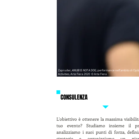
Zapruder,
ANUBI IS NOT A DOG,
performance nell'ambito di Oplà
Activities, Arte Fiera 2020 © Arte Fiera
CONSULENZA
L'obiettivo è ottenere la massima visibilit
tuo evento? Studiamo insieme il pro
analizziamo i suoi punti di forza, defin
strategie e organizziamo un pi