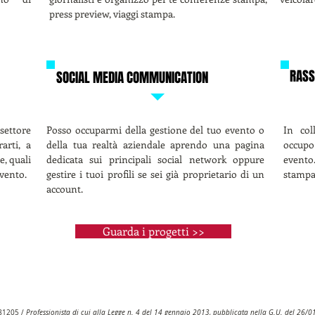
press preview, viaggi stampa.
RASS
SOCIAL MEDIA COMMUNICATION
settore
Posso occuparmi della gestione del tuo evento o
In col
arti, a
della tua realtà aziendale aprendo una pagina
occup
e, quali
dedicata sui principali social network oppure
evento
evento.
gestire i tuoi profili se sei già proprietario di un
stampa
account.
Guarda i progetti >>
981205 /
Professionista di cui alla Legge n. 4 del 14 gennaio 2013, pubblicata nella G.U. del 26/