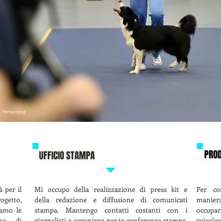
. Performing
PROD
UFFICIO STAMPA
à per il
Mi occupo della realizzazione di press kit e
Per co
getto,
della redazione e diffusione di comunicati
maniera 
iamo le
stampa. Mantengo contatti costanti con i
occuparm
ano di
giornalisti e organizzo per te conferenze stampa,
veicolar